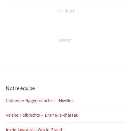
Navigation
PRÉCÉDENT
article
Hypnose thérapeutique : bienfaits concrets
Article
pour le corps et l’esprit
précédent
:
SUIVANT
Hypnose contre stress : une approche douce
Article
pour retrouver son équilibre intérieur
suivant
:
Notre équipe
Catherine Haggenmacher – Nivelles
Valérie Holbrechts – Braine-le-château
Ingrid Jaworski – Orp le Grand