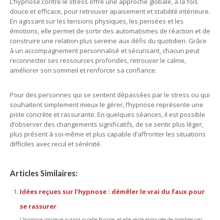
L’hypnose contre le stress offre une approche globale, à la fois
douce et efficace, pour retrouver apaisement et stabilité intérieure.
En agissant sur les tensions physiques, les pensées et les
émotions, elle permet de sortir des automatismes de réaction et de
construire une relation plus sereine aux défis du quotidien. Grâce
à un accompagnement personnalisé et sécurisant, chacun peut
reconnecter ses ressources profondes, retrouver le calme,
améliorer son sommeil et renforcer sa confiance.
Pour des personnes qui se sentent dépassées par le stress ou qui
souhaitent simplement mieux le gérer, l’hypnose représente une
piste concrète et rassurante. En quelques séances, il est possible
d’observer des changements significatifs, de se sentir plus léger,
plus présent à soi-même et plus capable d’affronter les situations
difficiles avec recul et sérénité.
Articles Similaires:
Idées reçues sur l’hypnose : démêler le vrai du faux pour
se rassurer
L’hypnose intrigue autant qu’elle fascine, et elle reste entourée de nombreuses