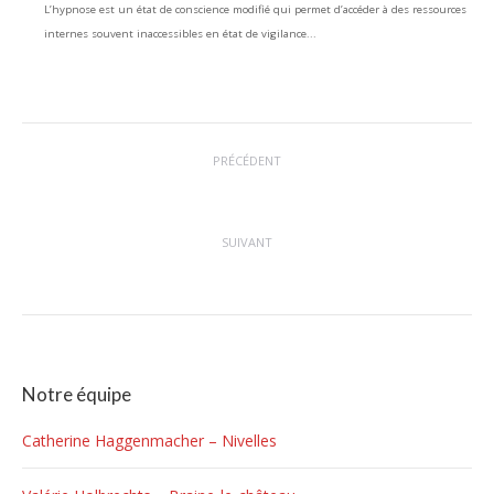
L’hypnose est un état de conscience modifié qui permet d’accéder à des ressources
internes souvent inaccessibles en état de vigilance...
Navigation
PRÉCÉDENT
article
L’hypnose pour traiter la dépendance à l’alcool
Article
précédent
:
SUIVANT
Comment fonctionne l’hypnose : guide complet
Article
suivant
:
Notre équipe
Catherine Haggenmacher – Nivelles