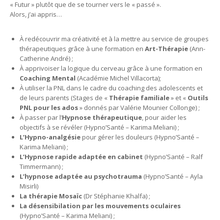
« Futur » plutôt que de se tourner vers le « passé ».
​Alors, j’ai appris…
hypnose genval
À redécouvrir ma créativité et à la mettre au service de groupes
thérapeutiques grâce à une formation en
Art-Thérapie
(Ann-
Catherine André) ;
À apprivoiser la logique du cerveau grâce à une formation en
Coaching Mental
(Académie Michel Villacorta);
À utiliser la PNL dans le cadre du coaching des adolescents et
de leurs parents (Stages de «
Thérapie familiale
» et «
Outils
PNL pour les ados
» donnés par Valérie Mounier Collonge) ;
À passer par l’
Hypnose thérapeutique
, pour aider les
objectifs à se révéler (Hypno’Santé – Karima Meliani) ;
L’Hypno-analgésie
pour gérer les douleurs (Hypno’Santé –
Karima Meliani) ;
hypnose la hulpe
L’Hypnose rapide adaptée en cabinet
(Hypno’Santé – Ralf
Timmermann) ;
L’hypnose adaptée au psychotrauma
(Hypno’Santé – Ayla
Misirli)
La thérapie Mosaïc
(Dr Stéphanie Khalfa) ;
hypnose la hulpe
La désensibilation par les mouvements oculaires
(Hypno’Santé – Karima Meliani) ;