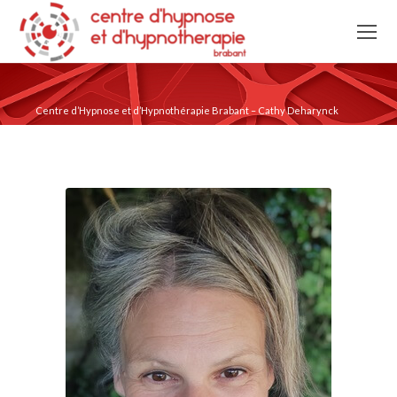
Centre d’Hypnose et d’Hypnothérapie Brabant – Cathy Deharynck