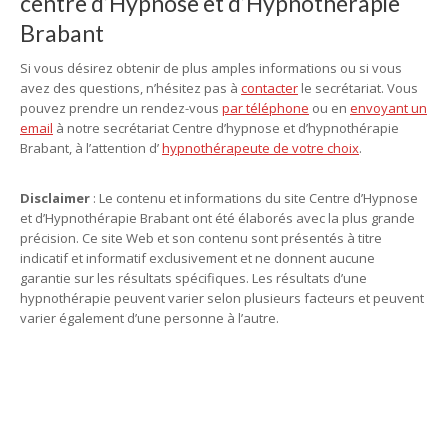
centre d’Hypnose et d’Hypnothérapie
Brabant
Si vous désirez obtenir de plus amples informations ou si vous
avez des questions, n’hésitez pas à
contacter
le secrétariat. Vous
pouvez prendre un rendez-vous
par téléphone
ou en
envoyant un
email
à notre secrétariat Centre d’hypnose et d’hypnothérapie
Brabant, à l’attention d’
hypnothérapeute de votre choix
.
Disclaimer
: Le contenu et informations du site Centre d’Hypnose
et d’Hypnothérapie Brabant ont été élaborés avec la plus grande
précision. Ce site Web et son contenu sont présentés à titre
indicatif et informatif exclusivement et ne donnent aucune
garantie sur les résultats spécifiques. Les résultats d’une
hypnothérapie peuvent varier selon plusieurs facteurs et peuvent
varier également d’une personne à l’autre.
hypnose brabant, hypnothérapie brabant, centre d’hypnose
brabant, hypnose, hypnothérapie, hypnothérapeute, Praticien en
hypnose, l’ hypnose, par hypnose, thérapie par hypnose,
hypnothérapeute brabant, hypnothérapie brabant, hypnose