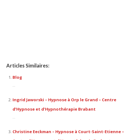
brabant, hypnose thérapeutique, hypnose spirituelle,
thérapeutique, thérapie, l’ hypnothérapie, d’ hypnose, confiance
en soi, séances d’ hypnose, praticien en hypnose
Articles Similaires:
Blog
...
Ingrid Jaworski – Hypnose à Orp le Grand – Centre
d’Hypnose et d’Hypnothérapie Brabant
...
Christine Eeckman – Hypnose à Court-Saint-Etienne –