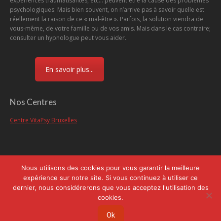
expériences traumatisantes, etc... peuvent être la cause des problèmes
psychologiques. Mais bien souvent, on n’arrive pas à savoir quelle est
réellement la raison de ce « mal-être ». Parfois, la solution viendra de
vous-même, de votre famille ou de vos amis. Mais dans le cas contraire;
consulter un hypnologue peut vous aider.
En savoir plus...
Nos Centres
Centre VitaPsy Bruxelles
Nous utilisons des cookies pour vous garantir la meilleure
Menu
expérience sur notre site. Si vous continuez à utiliser ce
dernier, nous considérerons que vous acceptez l'utilisation des
Copyright © 2026
Centre d'Hypnose et d'Hypnothérapie Brabant
, tous droits
cookies.
réservés.
Powered by
Privium – Des services qui soutiennent vos soins. Pour
Ok
psychologues, psychotherapeutes et hypnotherapeutes.